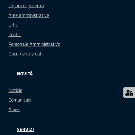
r
Organi di governo
t
Aree amministrative
i
f
Uffici
i
Politici
c
Personale Amministrativo
a
t
Documenti e dati
i
A
n
NOVITÀ
a
g
Notizie
r
Comunicati
a
Avvisi
f
i
c
SERVIZI
i