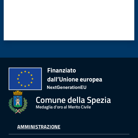
Amministrazione
Novità
Servizi
Menu selezionato
Vivere
il
Comune
Comune della Spezia
Medaglia d'oro al Merito Civile
C
AMMINISTRAZIONE
e