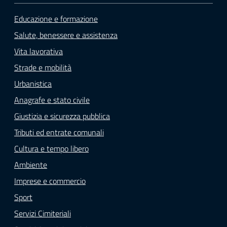
o
n
Educazione e formazione
l
Salute, benessere e assistenza
i
Vita lavorativa
n
e
Strade e mobilità
A
Urbanistica
N
Anagrafe e stato civile
P
R
Giustizia e sicurezza pubblica
Tributi ed entrate comunali
Tutti
Cultura e tempo libero
gli
Ambiente
argomenti...
Imprese e commercio
Sport
Servizi Cimiteriali
Seguici
su