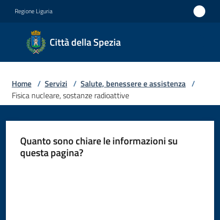
Vai al contenuto
Vai alla navigazione
Vai al footer
Regione Liguria
Città
Città della Spezia
della
Spezia
Home
/
Servizi
/
Salute, benessere e assistenza
/
Medaglia
Fisica nucleare, sostanze radioattive
d'oro al
Merito
Civile
Quanto sono chiare le informazioni su
questa pagina?
Medaglia
d'argento
Valuta da 1 a 5 stelle
al Valor
Militare