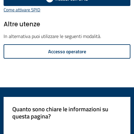
Amministrazione
Come attivare SPID
Menu selezionato
Novità
Altre utenze
In alternativa puoi utilizzare le seguenti modalità.
Servizi
Accesso operatore
Vivere
il
Comune
Quanto sono chiare le informazioni su
C
questa pagina?
e
Valuta da 1 a 5 stelle
r