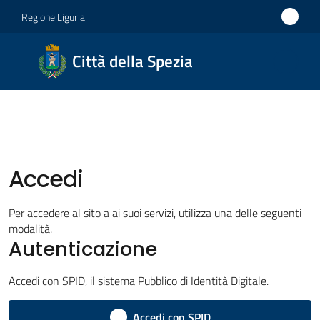
Vai al contenuto
Vai alla navigazione
Vai al footer
Regione Liguria
Città
Città della Spezia
della
Spezia
Medaglia
d'oro al
Merito
Accedi
Civile
Per accedere al sito a ai suoi servizi, utilizza una delle seguenti
Medaglia
modalità.
d'argento
Autenticazione
al Valor
Militare
Accedi con SPID, il sistema Pubblico di Identità Digitale.
Accedi con SPID