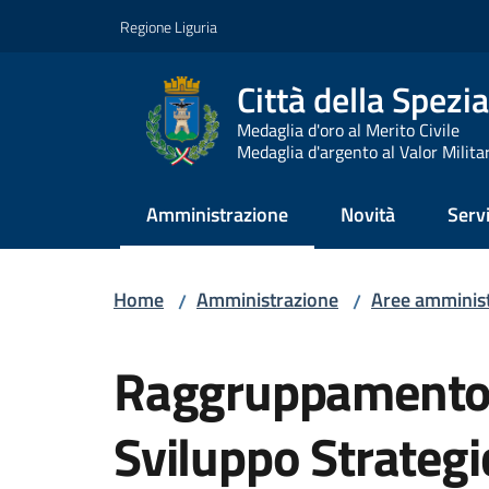
Vai al contenuto
Vai alla navigazione
Vai al footer
Regione Liguria
Città della Spezia
Medaglia d'oro al Merito Civile
Medaglia d'argento al Valor Milita
Amministrazione
Novità
Servi
Menu selezionato
Home
Amministrazione
Aree amminist
/
/
Salta al contenuto
Raggruppamento 
Sviluppo Strategi