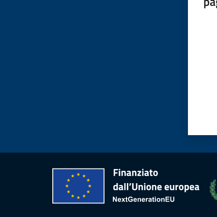
pa
Valut