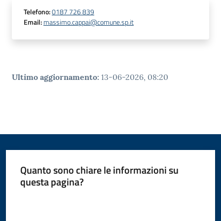
r
Telefono
:
0187 726 839
t
Email
:
massimo.cappai@comune.sp.it
i
f
i
c
a
Ultimo aggiornamento
:
13-06-2026, 08:20
t
i
A
n
a
g
r
a
Quanto sono chiare le informazioni su
f
questa pagina?
i
Valuta da 1 a 5 stelle
c
i