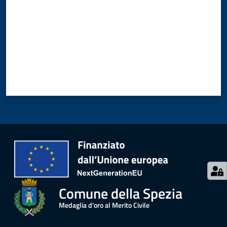
o
n
l
i
n
e
A
N
P
R
Tutti
gli
argomenti...
Comune della Spezia
Medaglia d'oro al Merito Civile
Seguici
su