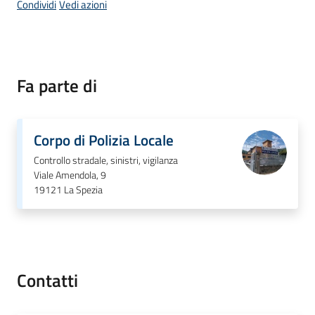
Condividi
Vedi azioni
Amministrazione
Menu selezionato
Fa parte di
Novità
Servizi
Corpo di Polizia Locale
Vivere
Controllo stradale, sinistri, vigilanza
Viale Amendola, 9
il
19121
La Spezia
Comune
Contatti
C
e