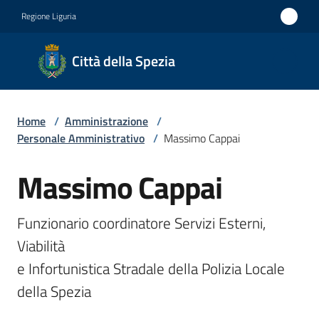
Vai al contenuto
Vai alla navigazione
Vai al footer
Regione Liguria
Città
Città della Spezia
della
Spezia
Home
/
Amministrazione
/
Medaglia
Personale Amministrativo
/
Massimo Cappai
d'oro al
Massimo Cappai
Merito
Salta al contenuto
Civile
Funzionario coordinatore Servizi Esterni, 
Medaglia
Viabilità

d'argento
e Infortunistica Stradale della Polizia Locale 
al Valor
della Spezia
Militare