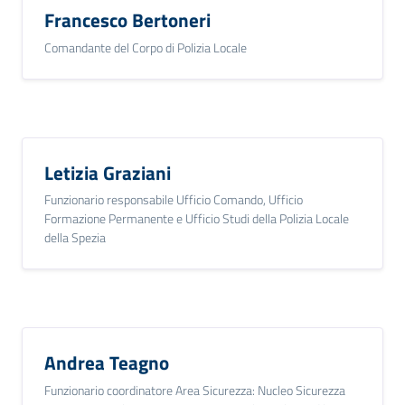
o
Francesco Bertoneri
n
Comandante del Corpo di Polizia Locale
l
i
n
e
A
N
Letizia Graziani
P
Funzionario responsabile Ufficio Comando, Ufficio
R
Formazione Permanente e Ufficio Studi della Polizia Locale
della Spezia
Tutti
gli
argomenti...
Andrea Teagno
Seguici
Funzionario coordinatore Area Sicurezza: Nucleo Sicurezza
su