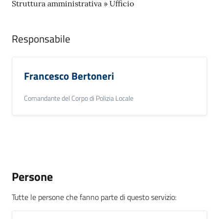
r
Struttura amministrativa » Ufficio
t
i
Responsabile
f
i
c
a
Francesco Bertoneri
t
i
Comandante del Corpo di Polizia Locale
A
n
a
g
r
a
Persone
f
i
Tutte le persone che fanno parte di questo servizio
:
c
i