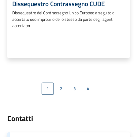
Dissequestro Contrassegno CUDE
Dissequestro del Contrassegno Unico Europeo a seguito di
accertato uso improprio dello stesso da parte degli agenti
accertatori
1
2
3
4
Pagina precedente
Pagina
Pagina
Pagina
Pagina
Pagina successiva
Contatti