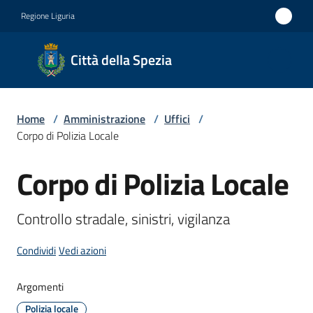
Vai al contenuto
Vai alla navigazione
Vai al footer
Regione Liguria
Città
Città della Spezia
della
Spezia
Home
/
Amministrazione
/
Uffici
/
Medaglia
Corpo di Polizia Locale
d'oro al
Corpo di Polizia Locale
Merito
Salta al contenuto
Civile
Controllo stradale, sinistri, vigilanza
Medaglia
d'argento
Condividi
Vedi azioni
al Valor
Militare
Argomenti
Polizia locale