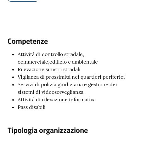
Amministrazione
Menu selezionato
Novità
Competenze
Attività di controllo stradale,
Servizi
commerciale,edilizio e ambientale
Rilevazione sinistri stradali
Vivere
Vigilanza di prossimità nei quartieri periferici
il
Servizi di polizia giudiziaria e gestione dei
Comune
sistemi di videosorveglianza
Attività di rilevazione informativa
Pass disabili
C
Tipologia organizzazione
e