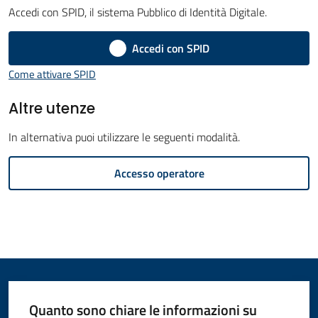
Accedi con SPID, il sistema Pubblico di Identità Digitale.
Amministrazione
Menu selezionato
Accedi con SPID
Novità
Come attivare SPID
Servizi
Altre utenze
Vivere
In alternativa puoi utilizzare le seguenti modalità.
il
Accesso operatore
Comune
C
e
r
Quanto sono chiare le informazioni su