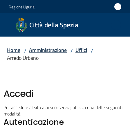
Vai al contenuto
Vai alla navigazione
Vai al footer
Regione Liguria
Città
Città della Spezia
della
Spezia
Home
Amministrazione
Uffici
/
/
/
Medaglia
Arredo Urbano
d'oro al
Merito
Civile
Medaglia
Accedi
d'argento
al Valor
Per accedere al sito a ai suoi servizi, utilizza una delle seguenti
Militare
modalità.
Autenticazione