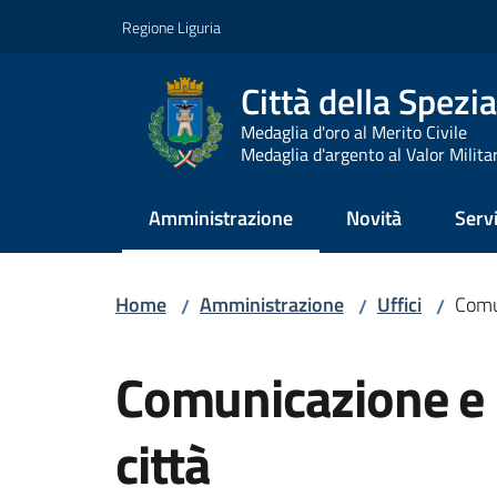
Vai al contenuto
Vai alla navigazione
Vai al footer
Regione Liguria
Città della Spezia
Medaglia d'oro al Merito Civile
Medaglia d'argento al Valor Milita
Amministrazione
Novità
Servi
Menu selezionato
Home
Amministrazione
Uffici
Comu
/
/
/
Salta al contenuto
Comunicazione e 
città