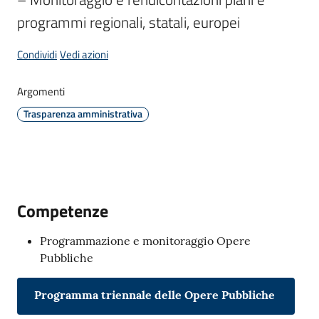
programmi regionali, statali, europei
Amministrazione
Condividi
Vedi azioni
Menu selezionato
Novità
Argomenti
Trasparenza amministrativa
Servizi
Vivere
il
Comune
Competenze
Programmazione e monitoraggio Opere
Pubbliche
C
Programma triennale delle Opere Pubbliche
e