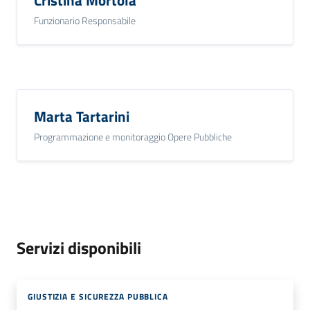
o
Funzionario Responsabile
n
l
i
n
e
A
Marta Tartarini
N
Programmazione e monitoraggio Opere Pubbliche
P
R
Tutti
gli
argomenti...
Servizi disponibili
Seguici
GIUSTIZIA E SICUREZZA PUBBLICA
su