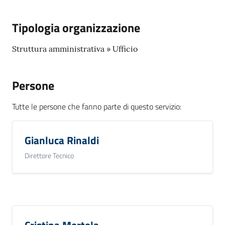
r
t
Tipologia organizzazione
i
f
Struttura amministrativa » Ufficio
i
c
a
Persone
t
i
Tutte le persone che fanno parte di questo servizio
:
A
n
a
Gianluca Rinaldi
g
Direttore Tecnico
r
a
f
i
c
i
Cristina Mortola