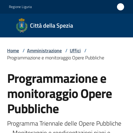
Vai al contenuto
Vai alla navigazione
Vai al footer
Regione Liguria
Città
Città della Spezia
della
Spezia
Home
/
Amministrazione
/
Uffici
/
Medaglia
Programmazione e monitoraggio Opere Pubbliche
d'oro al
Programmazione e
Merito
Salta al contenuto
Civile
monitoraggio Opere
Medaglia
Pubbliche
d'argento
al Valor
Militare
Programma Triennale delle Opere Pubbliche 
– Monitoraggio e rendicontazioni piani e 