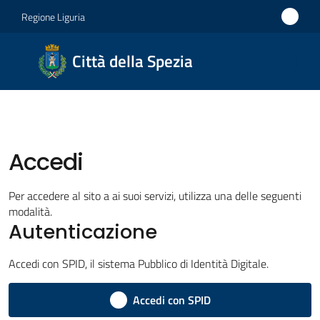
Vai al contenuto
Vai alla navigazione
Vai al footer
Regione Liguria
Città
Città della Spezia
della
Spezia
Medaglia
d'oro al
Accedi
Merito
Civile
Per accedere al sito a ai suoi servizi, utilizza una delle seguenti
modalità.
Medaglia
Autenticazione
d'argento
al Valor
Accedi con SPID, il sistema Pubblico di Identità Digitale.
Militare
Accedi con SPID