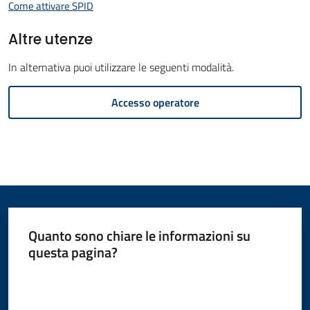
Come attivare SPID
Amministrazione
Altre utenze
Novità
In alternativa puoi utilizzare le seguenti modalità.
Servizi
Accesso operatore
Vivere
il
Comune
Quanto sono chiare le informazioni su
questa pagina?
C
e
Valuta da 1 a 5 stelle
r