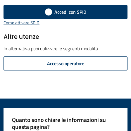
Amministrazione
Accedi con SPID
Novità
Come attivare SPID
Altre utenze
Servizi
In alternativa puoi utilizzare le seguenti modalità.
Vivere
Accesso operatore
il
Comune
C
e
Quanto sono chiare le informazioni su
r
questa pagina?