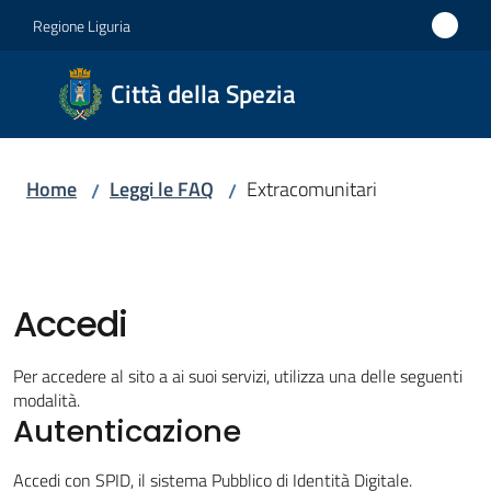
Vai al contenuto
Vai alla navigazione
Vai al footer
Regione Liguria
Città
Città della Spezia
della
Spezia
Home
Leggi le FAQ
Extracomunitari
/
/
Medaglia
d'oro al
Merito
Civile
Accedi
Medaglia
d'argento
Per accedere al sito a ai suoi servizi, utilizza una delle seguenti
al Valor
modalità.
Militare
Autenticazione
Accedi con SPID, il sistema Pubblico di Identità Digitale.