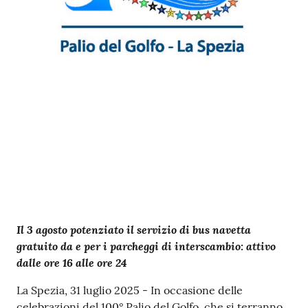
r
t
i
f
i
c
a
t
i
A
n
a
g
r
Contenuto
Il 3 agosto potenziato il servizio di bus navetta
a
gratuito da e per i parcheggi di interscambio: attivo
f
dalle ore 16 alle ore 24
i
c
La Spezia, 31 luglio 2025 - In occasione delle
i
celebrazioni del 100° Palio del Golfo, che si terranno