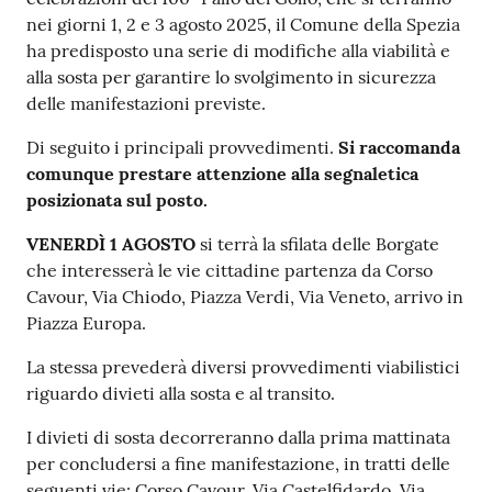
o
nei giorni 1, 2 e 3 agosto 2025, il Comune della Spezia
n
ha predisposto una serie di modifiche alla viabilità e
l
alla sosta per garantire lo svolgimento in sicurezza
i
delle manifestazioni previste.
n
e
Di seguito i principali provvedimenti.
Si raccomanda
A
comunque prestare attenzione alla segnaletica
N
posizionata sul posto.
P
VENERDÌ 1 AGOSTO
si terrà la sfilata delle Borgate
R
che interesserà le vie cittadine partenza da Corso
Cavour, Via Chiodo, Piazza Verdi, Via Veneto, arrivo in
Tutti
Piazza Europa.
gli
argomenti...
La stessa prevederà diversi provvedimenti viabilistici
riguardo divieti alla sosta e al transito.
I divieti di sosta decorreranno dalla prima mattinata
Seguici
per concludersi a fine manifestazione, in tratti delle
su
seguenti vie: Corso Cavour, Via Castelfidardo, Via