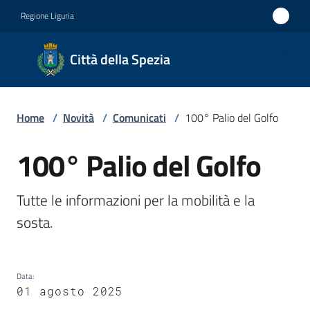
Vai al contenuto
Vai alla navigazione
Vai al footer
Regione Liguria
Città
Città della Spezia
della
Spezia
Home
/
Novità
/
Comunicati
/
100° Palio del Golfo
Medaglia
d'oro al
100° Palio del Golfo
Salta al contenuto
Merito
Civile
Tutte le informazioni per la mobilità e la 
Medaglia
sosta. 
d'argento
al Valor
Data
:
Militare
01 agosto 2025