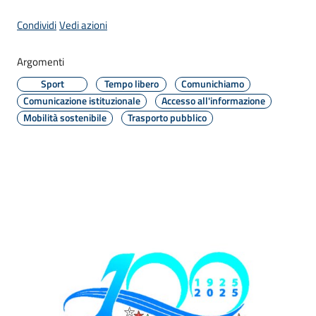
Condividi
Vedi azioni
Amministrazione
Argomenti
Sport
Tempo libero
Comunichiamo
Novità
Menu selezionato
Comunicazione istituzionale
Accesso all'informazione
Mobilità sostenibile
Trasporto pubblico
Servizi
Vivere
il
Comune
C
e