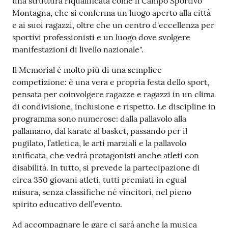
una struttura riqualificata come il Campo Sportivo
o
Montagna, che si conferma un luogo aperto alla città
n
e ai suoi ragazzi, oltre che un centro d'eccellenza per
l
sportivi professionisti e un luogo dove svolgere
i
manifestazioni di livello nazionale".
n
e
Il Memorial è molto più di una semplice
A
competizione: è una vera e propria festa dello sport,
N
pensata per coinvolgere ragazze e ragazzi in un clima
P
di condivisione, inclusione e rispetto. Le discipline in
R
programma sono numerose: dalla pallavolo alla
pallamano, dal karate al basket, passando per il
pugilato, l’atletica, le arti marziali e la pallavolo
Tutti
unificata, che vedrà protagonisti anche atleti con
gli
disabilità. In tutto, si prevede la partecipazione di
argomenti...
circa 350 giovani atleti, tutti premiati in egual
misura, senza classifiche né vincitori, nel pieno
spirito educativo dell’evento.
Seguici
Ad accompagnare le gare ci sarà anche la musica
su