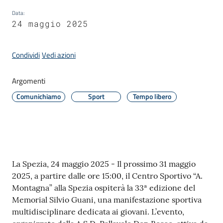
Data
:
24 maggio 2025
Amministrazione
Condividi
Vedi azioni
Novità
Menu selezionato
Argomenti
Servizi
Comunichiamo
Sport
Tempo libero
Vivere
il
Comune
Contenuto
La Spezia, 24 maggio 2025 - Il prossimo 31 maggio
2025, a partire dalle ore 15:00, il Centro Sportivo “A.
Montagna” alla Spezia ospiterà la 33ª edizione del
Memorial Silvio Guani, una manifestazione sportiva
C
multidisciplinare dedicata ai giovani. L’evento,
e