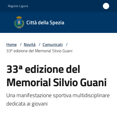
Vai al contenuto
Vai alla navigazione
Vai al footer
Regione Liguria
Città
Città della Spezia
della
Spezia
Home
/
Novità
/
Comunicati
/
Medaglia
33ª edizione del Memorial Silvio Guani
d'oro al
33ª edizione del
Merito
Salta al contenuto
Civile
Memorial Silvio Guani
Medaglia
d'argento
Una manifestazione sportiva multidisciplinare 
al Valor
dedicata ai giovani
Militare