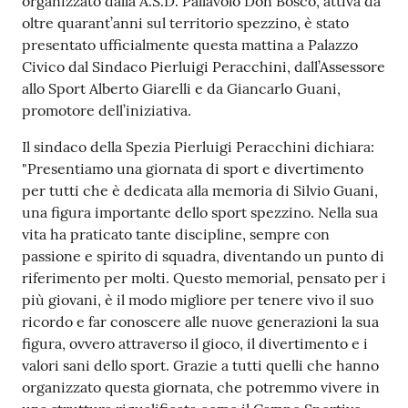
organizzato dalla A.S.D. Pallavolo Don Bosco, attiva da
r
oltre quarant’anni sul territorio spezzino, è stato
t
presentato ufficialmente questa mattina a Palazzo
i
Civico dal Sindaco Pierluigi Peracchini, dall’Assessore
f
allo Sport Alberto Giarelli e da Giancarlo Guani,
i
promotore dell’iniziativa.
c
a
Il sindaco della Spezia Pierluigi Peracchini dichiara:
t
"Presentiamo una giornata di sport e divertimento
i
per tutti che è dedicata alla memoria di Silvio Guani,
A
una figura importante dello sport spezzino. Nella sua
n
vita ha praticato tante discipline, sempre con
a
passione e spirito di squadra, diventando un punto di
g
riferimento per molti. Questo memorial, pensato per i
r
più giovani, è il modo migliore per tenere vivo il suo
a
ricordo e far conoscere alle nuove generazioni la sua
f
figura, ovvero attraverso il gioco, il divertimento e i
i
valori sani dello sport. Grazie a tutti quelli che hanno
c
organizzato questa giornata, che potremmo vivere in
i