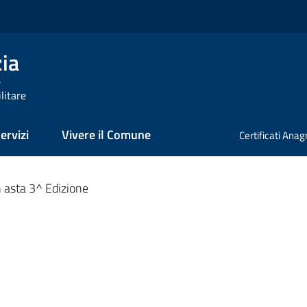
zia
e
litare
ervizi
Vivere il Comune
Certificati Anag
nato
n asta 3^ Edizione