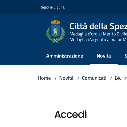
Vai al contenuto
Vai alla navigazione
Vai al footer
Regione Liguria
Città della Spe
Medaglia d'oro al Merito Civil
Medaglia d'argento al Valor Mi
Amministrazione
Novità
S
Menu selezio
Home
Novità
Comunicati
Bici i
/
/
/
Accedi