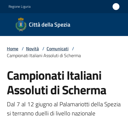
Vai al contenuto
Vai alla navigazione
Vai al footer
Regione Liguria
Città
Città della Spezia
della
Spezia
Home
/
Novità
/
Comunicati
/
Medaglia
Campionati Italiani Assoluti di Scherma
d'oro al
Campionati Italiani
Merito
Salta al contenuto
Civile
Assoluti di Scherma
Medaglia
d'argento
Dal 7 al 12 giugno al Palamariotti della Spezia 
al Valor
si terranno duelli di livello nazionale
Militare