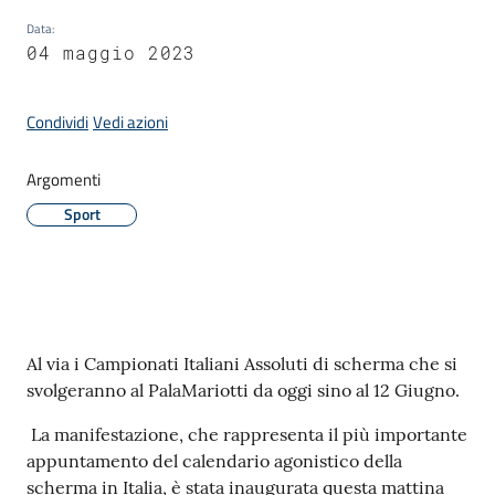
Data
:
04 maggio 2023
Amministrazione
Condividi
Vedi azioni
Novità
Menu selezionato
Argomenti
Servizi
Sport
Vivere
il
Comune
Contenuto
Al via i Campionati Italiani Assoluti di scherma che si
svolgeranno al PalaMariotti da oggi sino al 12 Giugno.
La manifestazione, che rappresenta il più importante
C
appuntamento del calendario agonistico della
e
scherma in Italia, è stata inaugurata questa mattina