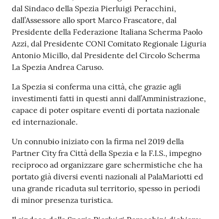
r
dal Sindaco della Spezia Pierluigi Peracchini,
t
dall’Assessore allo sport Marco Frascatore, dal
i
Presidente della Federazione Italiana Scherma Paolo
f
Azzi, dal Presidente CONI Comitato Regionale Liguria
i
Antonio Micillo, dal Presidente del Circolo Scherma
c
La Spezia Andrea Caruso.
a
t
La Spezia si conferma una città, che grazie agli
i
investimenti fatti in questi anni dall’Amministrazione,
A
capace di poter ospitare eventi di portata nazionale
n
ed internazionale.
a
Un connubio iniziato con la firma nel 2019 della
g
Partner City fra Città della Spezia e la F.I.S., impegno
r
reciproco ad organizzare gare schermistiche che ha
a
portato già diversi eventi nazionali al PalaMariotti ed
f
una grande ricaduta sul territorio, spesso in periodi
i
di minor presenza turistica.
c
i