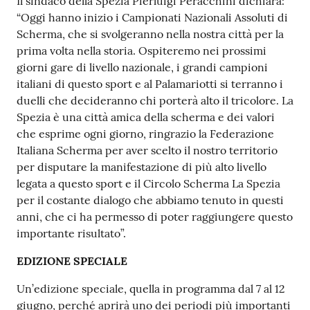
Il sindaco della Spezia Pierluigi Peracchini dichiara:
o
“Oggi hanno inizio i Campionati Nazionali Assoluti di
n
Scherma, che si svolgeranno nella nostra città per la
l
prima volta nella storia. Ospiteremo nei prossimi
i
giorni gare di livello nazionale, i grandi campioni
n
italiani di questo sport e al Palamariotti si terranno i
e
duelli che decideranno chi porterà alto il tricolore. La
A
Spezia è una città amica della scherma e dei valori
N
che esprime ogni giorno, ringrazio la Federazione
P
Italiana Scherma per aver scelto il nostro territorio
R
per disputare la manifestazione di più alto livello
legata a questo sport e il Circolo Scherma La Spezia
Tutti
per il costante dialogo che abbiamo tenuto in questi
gli
anni, che ci ha permesso di poter raggiungere questo
argomenti...
importante risultato”.
EDIZIONE SPECIALE
Un’edizione speciale, quella in programma dal 7 al 12
Seguici
giugno, perché aprirà uno dei periodi più importanti
su