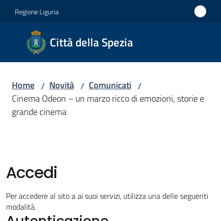
Vai al contenuto
Vai alla navigazione
Vai al footer
Regione Liguria
Città
Città della Spezia
della
Spezia
Home
Novità
Comunicati
/
/
/
Medaglia
Cinema Odeon – un marzo ricco di emozioni, storie e
d'oro al
grande cinema
Merito
Civile
Medaglia
d'argento
Accedi
al Valor
Militare
Per accedere al sito a ai suoi servizi, utilizza una delle seguenti
modalità.
Autenticazione