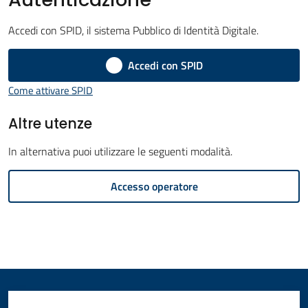
Amministrazione
Accedi con SPID, il sistema Pubblico di Identità Digitale.
Novità
Accedi con SPID
Menu selezionato
Come attivare SPID
Servizi
Altre utenze
Vivere
il
In alternativa puoi utilizzare le seguenti modalità.
Comune
Accesso operatore
C
e
r