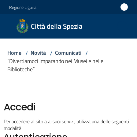
Vai al contenuto
Vai alla navigazione
Vai al footer
Regione Liguria
Città
Città della Spezia
della
Spezia
Home
Novità
Comunicati
/
/
/
Medaglia
“Divertiamoci imparando nei Musei e nelle
d'oro al
Biblioteche”
Merito
Civile
Medaglia
d'argento
Accedi
al Valor
Militare
Per accedere al sito a ai suoi servizi, utilizza una delle seguenti
modalità.
Autenticazione