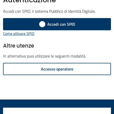
Amministrazione
Accedi con SPID, il sistema Pubblico di Identità Digitale.
Novità
Accedi con SPID
Menu selezionato
Come attivare SPID
Servizi
Altre utenze
Vivere
il
In alternativa puoi utilizzare le seguenti modalità.
Comune
Accesso operatore
C
e
r