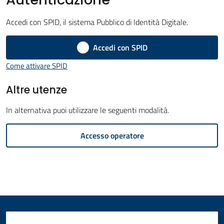
Amministrazione
Accedi con SPID, il sistema Pubblico di Identità Digitale.
Novità
Accedi con SPID
Menu selezionato
Come attivare SPID
Servizi
Altre utenze
Vivere
il
In alternativa puoi utilizzare le seguenti modalità.
Comune
Accesso operatore
C
e
r