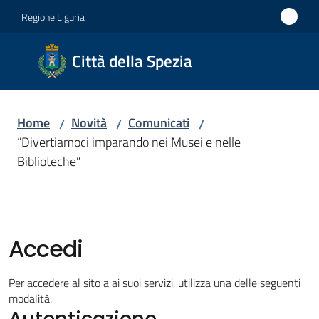
Vai al contenuto
Vai alla navigazione
Vai al footer
Regione Liguria
Città
Città della Spezia
della
Spezia
Home
Novità
Comunicati
/
/
/
Medaglia
“Divertiamoci imparando nei Musei e nelle
d'oro al
Biblioteche”
Merito
Civile
Medaglia
d'argento
Accedi
al Valor
Militare
Per accedere al sito a ai suoi servizi, utilizza una delle seguenti
modalità.
Autenticazione