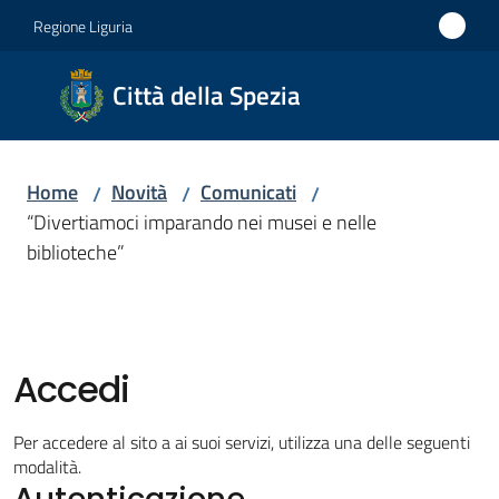
Vai al contenuto
Vai alla navigazione
Vai al footer
Regione Liguria
Città
Città della Spezia
della
Spezia
Home
Novità
Comunicati
/
/
/
Medaglia
“Divertiamoci imparando nei musei e nelle
d'oro al
biblioteche”
Merito
Civile
Medaglia
d'argento
Accedi
al Valor
Militare
Per accedere al sito a ai suoi servizi, utilizza una delle seguenti
modalità.
Autenticazione