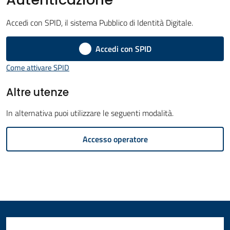
Amministrazione
Accedi con SPID, il sistema Pubblico di Identità Digitale.
Novità
Accedi con SPID
Menu selezionato
Come attivare SPID
Servizi
Altre utenze
Vivere
il
In alternativa puoi utilizzare le seguenti modalità.
Comune
Accesso operatore
C
e
r