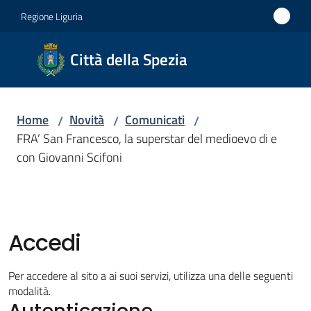
Vai al contenuto
Vai alla navigazione
Vai al footer
Regione Liguria
Città
Città della Spezia
della
Spezia
Home
Novità
Comunicati
/
/
/
Medaglia
FRA’ San Francesco, la superstar del medioevo di e
d'oro al
con Giovanni Scifoni
Merito
Civile
Medaglia
d'argento
Accedi
al Valor
Militare
Per accedere al sito a ai suoi servizi, utilizza una delle seguenti
modalità.
Autenticazione