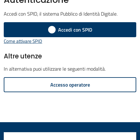
Amministrazione
Accedi con SPID, il sistema Pubblico di Identità Digitale.
Novità
Accedi con SPID
Menu selezionato
Come attivare SPID
Servizi
Altre utenze
Vivere
il
In alternativa puoi utilizzare le seguenti modalità.
Comune
Accesso operatore
C
e
r