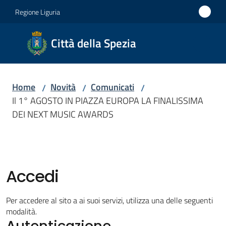
Vai al contenuto
Vai alla navigazione
Vai al footer
Regione Liguria
Città
Città della Spezia
della
Spezia
Home
Novità
Comunicati
/
/
/
Medaglia
Il 1° AGOSTO IN PIAZZA EUROPA LA FINALISSIMA
d'oro al
DEI NEXT MUSIC AWARDS
Merito
Civile
Medaglia
d'argento
Accedi
al Valor
Militare
Per accedere al sito a ai suoi servizi, utilizza una delle seguenti
modalità.
Autenticazione