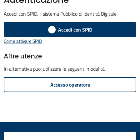
Amministrazione
Accedi con SPID, il sistema Pubblico di Identità Digitale.
Novità
Accedi con SPID
Menu selezionato
Come attivare SPID
Servizi
Altre utenze
Vivere
il
In alternativa puoi utilizzare le seguenti modalità.
Comune
Accesso operatore
C
e
r