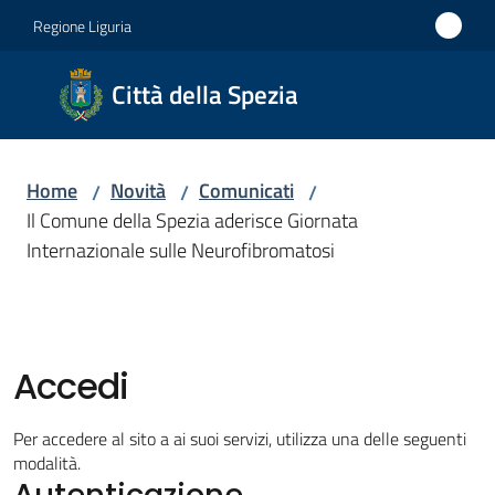
Vai al contenuto
Vai alla navigazione
Vai al footer
Regione Liguria
Città
Città della Spezia
della
Spezia
Home
Novità
Comunicati
/
/
/
Medaglia
Il Comune della Spezia aderisce Giornata
d'oro al
Internazionale sulle Neurofibromatosi
Merito
Civile
Medaglia
d'argento
Accedi
al Valor
Militare
Per accedere al sito a ai suoi servizi, utilizza una delle seguenti
modalità.
Autenticazione