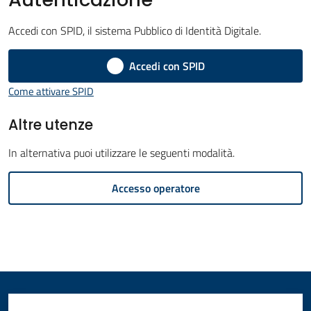
Amministrazione
Accedi con SPID, il sistema Pubblico di Identità Digitale.
Novità
Accedi con SPID
Menu selezionato
Come attivare SPID
Servizi
Altre utenze
Vivere
il
In alternativa puoi utilizzare le seguenti modalità.
Comune
Accesso operatore
C
e
r