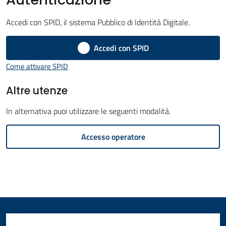
Amministrazione
Accedi con SPID, il sistema Pubblico di Identità Digitale.
Novità
Accedi con SPID
Menu selezionato
Come attivare SPID
Servizi
Altre utenze
Vivere
il
In alternativa puoi utilizzare le seguenti modalità.
Comune
Accesso operatore
C
e
r