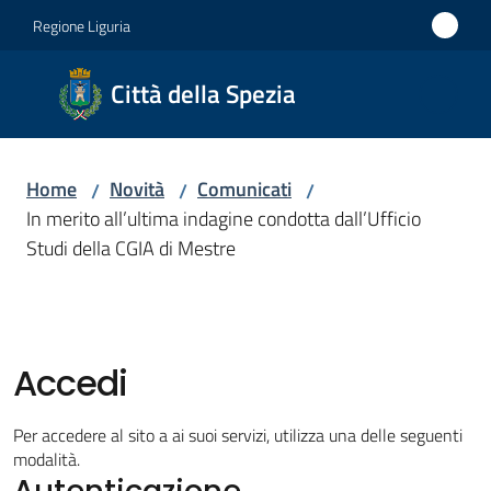
Vai al contenuto
Vai alla navigazione
Vai al footer
Regione Liguria
Città
Città della Spezia
della
Spezia
Home
Novità
Comunicati
/
/
/
Medaglia
In merito all’ultima indagine condotta dall’Ufficio
d'oro al
Studi della CGIA di Mestre
Merito
Civile
Medaglia
d'argento
Accedi
al Valor
Militare
Per accedere al sito a ai suoi servizi, utilizza una delle seguenti
modalità.
Autenticazione