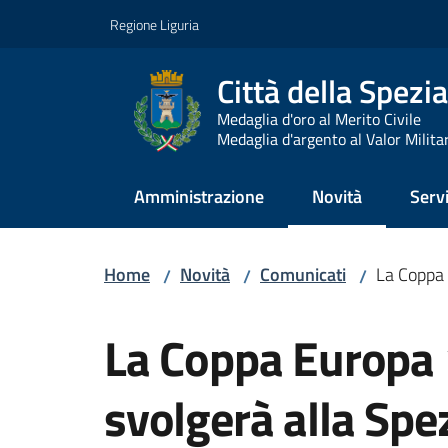
Vai al contenuto
Vai alla navigazione
Vai al footer
Regione Liguria
Città della Spezia
Medaglia d'oro al Merito Civile
Medaglia d'argento al Valor Milita
Amministrazione
Novità
Servi
Menu selezionato
Home
Novità
Comunicati
La Coppa 
/
/
/
Salta al contenuto
La Coppa Europa 1
svolgerà alla Spe