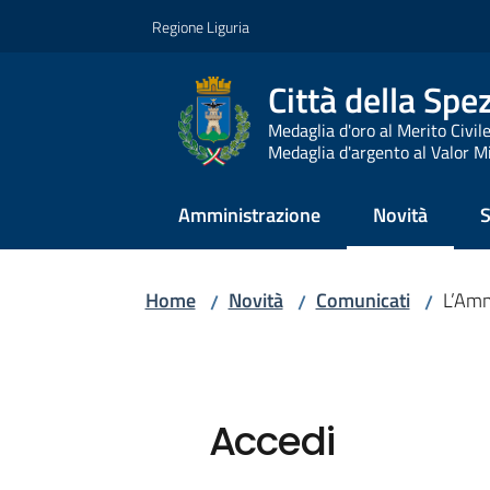
Vai al contenuto
Vai alla navigazione
Vai al footer
Regione Liguria
Città della Spe
Medaglia d'oro al Merito Civil
Medaglia d'argento al Valor Mi
Amministrazione
Novità
S
Menu selezio
Home
Novità
Comunicati
L’Amm
/
/
/
Accedi