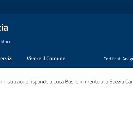
zia
e
litare
ervizi
Vivere il Comune
Certificati Anag
nato
inistrazione risponde a Luca Basile in merito alla Spezia Ca