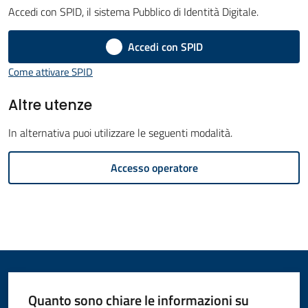
Accedi con SPID, il sistema Pubblico di Identità Digitale.
Amministrazione
Accedi con SPID
Novità
Menu selezionato
Come attivare SPID
Servizi
Altre utenze
Vivere
In alternativa puoi utilizzare le seguenti modalità.
il
Accesso operatore
Comune
C
e
r
Quanto sono chiare le informazioni su