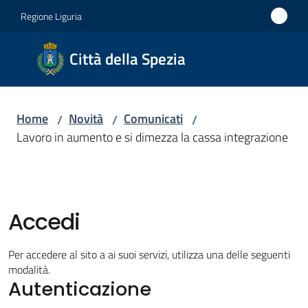
Vai al contenuto
Vai alla navigazione
Vai al footer
Regione Liguria
Città
Città della Spezia
della
Spezia
Home
Novità
Comunicati
/
/
/
Medaglia
Lavoro in aumento e si dimezza la cassa integrazione
d'oro al
Merito
Civile
Medaglia
Accedi
d'argento
al Valor
Per accedere al sito a ai suoi servizi, utilizza una delle seguenti
Militare
modalità.
Autenticazione