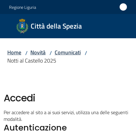
Vai al contenuto
Vai alla navigazione
Vai al footer
Regione Liguria
Città
Città della Spezia
della
Spezia
Home
Novità
Comunicati
/
/
/
Medaglia
Notti al Castello 2025
d'oro al
Merito
Civile
Medaglia
Accedi
d'argento
al Valor
Per accedere al sito a ai suoi servizi, utilizza una delle seguenti
Militare
modalità.
Autenticazione