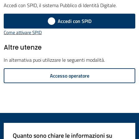
Accedi con SPID, il sistema Pubblico di Identità Digitale.
Amministrazione
Accedi con SPID
Novità
Menu selezionato
Come attivare SPID
Servizi
Altre utenze
Vivere
In alternativa puoi utilizzare le seguenti modalità.
il
Accesso operatore
Comune
C
e
r
Quanto sono chiare le informazioni su