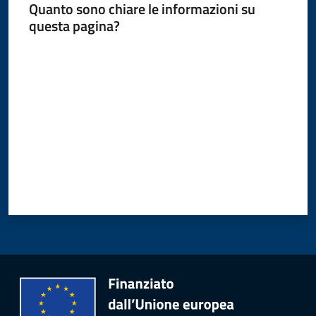
Quanto sono chiare le informazioni su
questa pagina?
Amministrazione
Valuta da 1 a 5 stelle
Novità
Menu selezionato
Servizi
Vivere
il
Comune
C
e