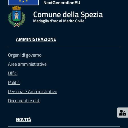
r
t
Comune della Spezia
i
Medaglia d'oro al Merito Civile
f
i
c
AMMINISTRAZIONE
a
t
Organi di governo
i
A
Aree amministrative
n
Uffici
a
Politici
g
r
Personale Amministrativo
a
Documenti e dati
f
i
c
NOVITÀ
i