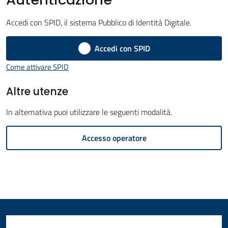
Amministrazione
Accedi con SPID, il sistema Pubblico di Identità Digitale.
Novità
Accedi con SPID
Menu selezionato
Come attivare SPID
Servizi
Altre utenze
Vivere
il
In alternativa puoi utilizzare le seguenti modalità.
Comune
Accesso operatore
C
e
r