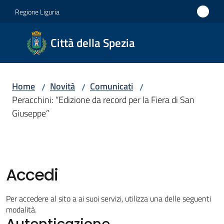
Vai al contenuto
Vai alla navigazione
Vai al footer
Regione Liguria
Città
Città della Spezia
della
Spezia
Home
Novità
Comunicati
/
/
/
Medaglia
Peracchini: “Edizione da record per la Fiera di San
d'oro al
Giuseppe”
Merito
Civile
Medaglia
d'argento
Accedi
al Valor
Militare
Per accedere al sito a ai suoi servizi, utilizza una delle seguenti
modalità.
Autenticazione