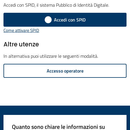
Accedi con SPID, il sistema Pubblico di Identità Digitale.
Amministrazione
Accedi con SPID
Novità
Menu selezionato
Come attivare SPID
Servizi
Altre utenze
Vivere
In alternativa puoi utilizzare le seguenti modalità.
il
Accesso operatore
Comune
C
e
r
Quanto sono chiare le informazioni su