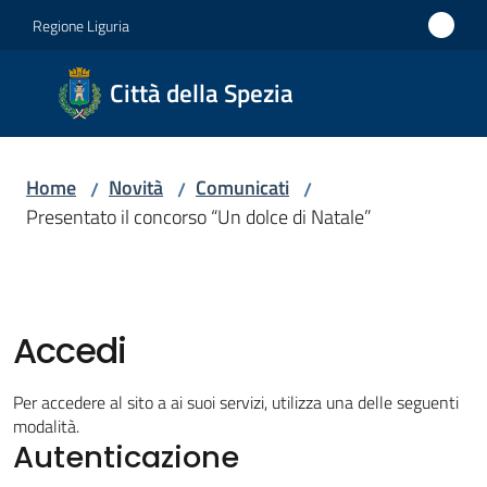
Vai al contenuto
Vai alla navigazione
Vai al footer
Regione Liguria
Città
Città della Spezia
della
Spezia
Home
Novità
Comunicati
/
/
/
Medaglia
Presentato il concorso “Un dolce di Natale”
d'oro al
Merito
Civile
Medaglia
Accedi
d'argento
al Valor
Per accedere al sito a ai suoi servizi, utilizza una delle seguenti
Militare
modalità.
Autenticazione