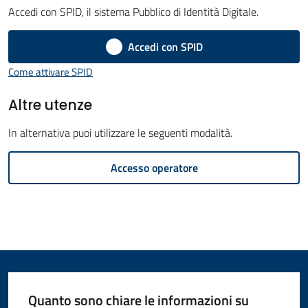
Accedi con SPID, il sistema Pubblico di Identità Digitale.
Amministrazione
Accedi con SPID
Novità
Menu selezionato
Come attivare SPID
Servizi
Altre utenze
Vivere
In alternativa puoi utilizzare le seguenti modalità.
il
Accesso operatore
Comune
C
e
r
Quanto sono chiare le informazioni su