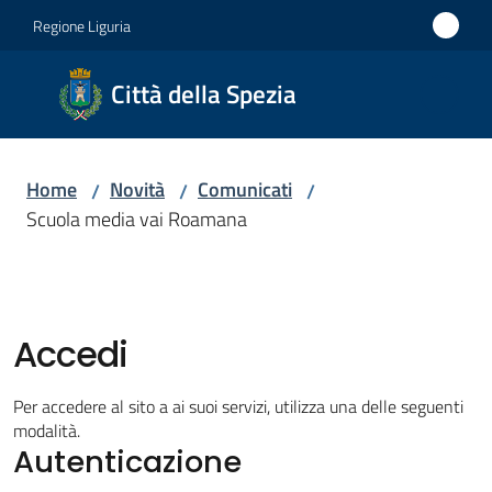
Vai al contenuto
Vai alla navigazione
Vai al footer
Regione Liguria
Città
Città della Spezia
della
Spezia
Home
Novità
Comunicati
/
/
/
Medaglia
Scuola media vai Roamana
d'oro al
Merito
Civile
Medaglia
Accedi
d'argento
al Valor
Per accedere al sito a ai suoi servizi, utilizza una delle seguenti
Militare
modalità.
Autenticazione