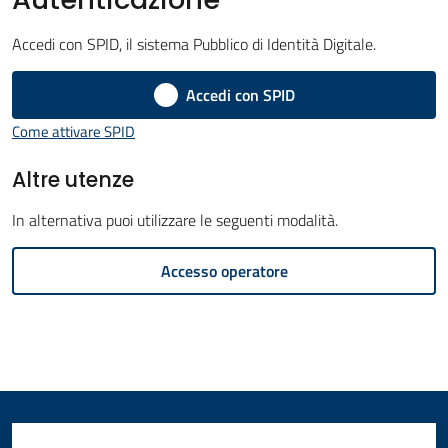
Amministrazione
Accedi con SPID, il sistema Pubblico di Identità Digitale.
Novità
Accedi con SPID
Menu selezionato
Come attivare SPID
Servizi
Altre utenze
Vivere
il
In alternativa puoi utilizzare le seguenti modalità.
Comune
Accesso operatore
C
e
r