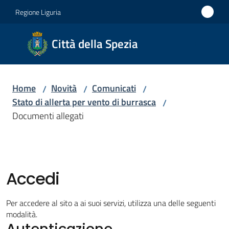
Vai al contenuto
Vai alla navigazione
Vai al footer
Regione Liguria
Città
Città della Spezia
della
Spezia
Home
Novità
Comunicati
/
/
/
Medaglia
Stato di allerta per vento di burrasca
/
d'oro al
Documenti allegati
Merito
Civile
Medaglia
d'argento
Accedi
al Valor
Militare
Per accedere al sito a ai suoi servizi, utilizza una delle seguenti
modalità.
Autenticazione