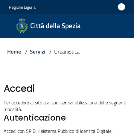
Vai al contenuto
Vai alla navigazione
Vai al footer
Regione Liguria
Città
Città della Spezia
della
Spezia
Home
Servizi
Urbanistica
/
/
Medaglia
d'oro al
Merito
Civile
Accedi
Medaglia
d'argento
Per accedere al sito a ai suoi servizi, utilizza una delle seguenti
al Valor
modalità.
Militare
Autenticazione
Accedi con SPID, il sistema Pubblico di Identità Digitale.